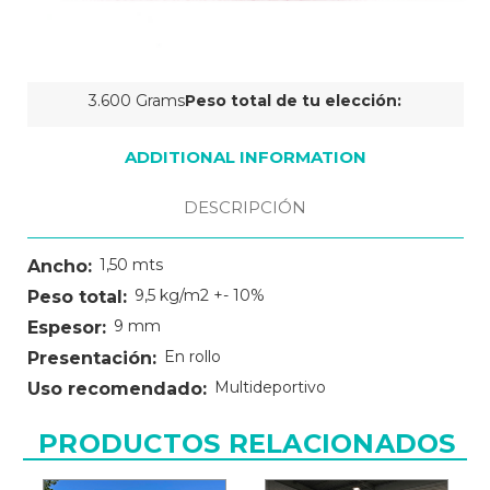
Cantidad
3.600 Grams
Peso total de tu elección:
actual
de
ADDITIONAL INFORMATION
existencias:
DESCRIPCIÓN
1,50 mts
Ancho:
9,5 kg/m2 +- 10%
Peso total:
9 mm
Espesor:
En rollo
Presentación:
Multideportivo
Uso recomendado:
PRODUCTOS RELACIONADOS