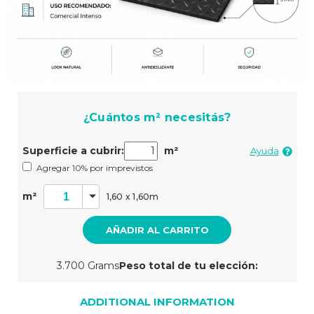
Cantidad
¿Cuántos m² necesitás?
actual
de
existencias:
Superficie a cubrir:
m²
Ayuda
Agregar 10% por imprevistos
m²
1,60 x 1,60m
3.700 Grams
Peso total de tu elección:
ADDITIONAL INFORMATION