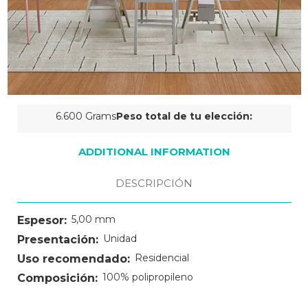
Cantidad
6.600 Grams
Peso total de tu elección:
actual
de
ADDITIONAL INFORMATION
existencias:
DESCRIPCIÓN
5,00 mm
Espesor:
Unidad
Presentación:
Residencial
Uso recomendado:
100% polipropileno
Composición: