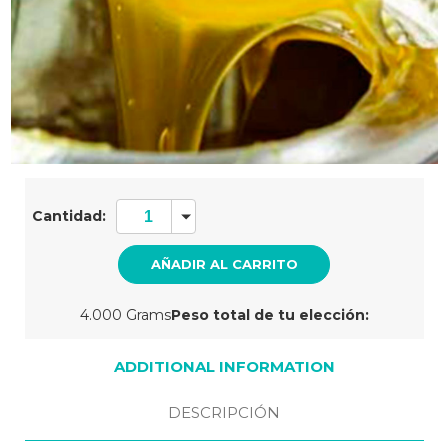
Cantidad
actual
Cantidad:
de
existencias:
4.000 Grams
Peso total de tu elección:
ADDITIONAL INFORMATION
DESCRIPCIÓN