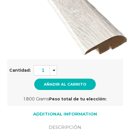
Cantidad
actual
Cantidad:
de
existencias:
1.800 Grams
Peso total de tu elección:
ADDITIONAL INFORMATION
DESCRIPCIÓN