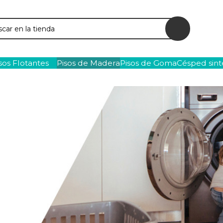
ar
sos Flotantes
Pisos de Madera
Pisos de Goma
Césped sint