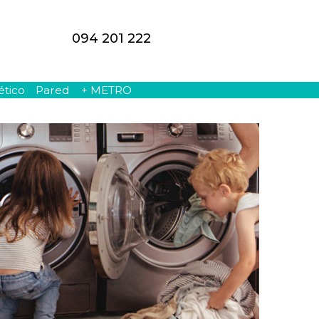
094 201 222
ético
Pared
+ METRO