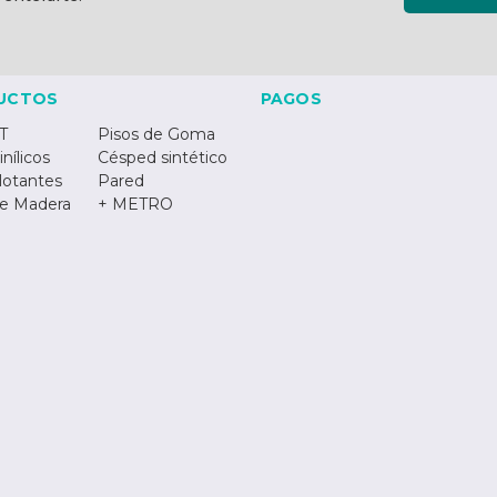
UCTOS
PAGOS
T
Pisos de Goma
inílicos
Césped sintético
lotantes
Pared
de Madera
+ METRO