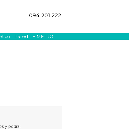
094 201 222
ético
Pared
+ METRO
s y podrá: