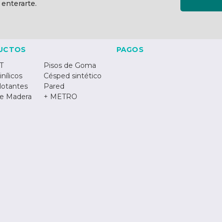
 enterarte.
UCTOS
PAGOS
T
Pisos de Goma
inílicos
Césped sintético
lotantes
Pared
de Madera
+ METRO