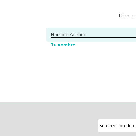
Llamano
Tu nombre
Dirección
de
correo