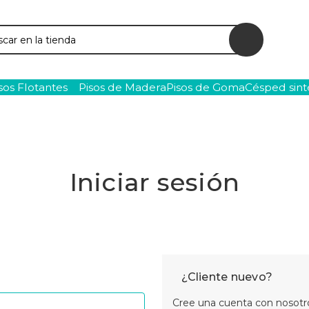
ar
sos Flotantes
Pisos de Madera
Pisos de Goma
Césped sint
Iniciar sesión
¿Cliente nuevo?
Cree una cuenta con nosotro