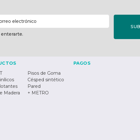
SUB
 enterarte.
UCTOS
PAGOS
T
Pisos de Goma
inílicos
Césped sintético
lotantes
Pared
de Madera
+ METRO