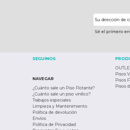
Dirección
de
correo
Sé el primero en
electrónico
SEGUINOS
PROD
OUTLE
Pisos V
NAVEGAR
Pisos F
Pisos 
¿Cuánto sale un Piso Flotante?
¿Cuánto sale un piso vinílico?
Trabajos especiales
Limpieza y Mantenimiento
Política de devolución
Envíos
Política de Privacidad