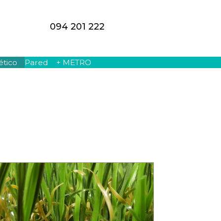
094 201 222
ético
Pared
+ METRO