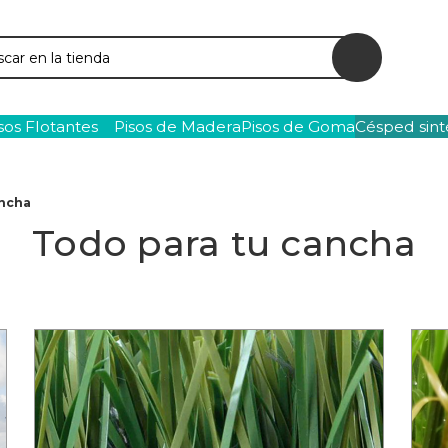
ar
sos Flotantes
Pisos de Madera
Pisos de Goma
Césped sint
ancha
Todo para tu cancha