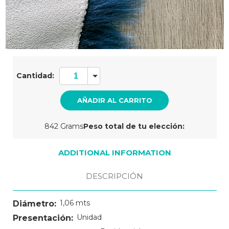
Cantidad
actual
Cantidad:
de
existencias:
842 Grams
Peso total de tu elección:
ADDITIONAL INFORMATION
DESCRIPCIÓN
1,06 mts
Diámetro:
Unidad
Presentación: