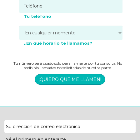
Tu teléfono
¿En qué horario te llamamos?
Tu número será usado solo para llamarte por tu consulta. No
recibirás llamadas no solicitadas de nuestra parte.
¡QUIERO QUE ME LLAMEN!
Dirección
de
correo
Sé el primero en enterarte.