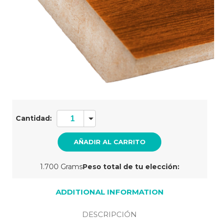
Cantidad
actual
Cantidad:
de
existencias:
1.700 Grams
Peso total de tu elección:
ADDITIONAL INFORMATION
DESCRIPCIÓN