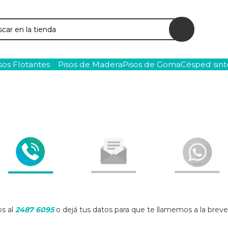
ar
sos Flotantes
Pisos de Madera
Pisos de Goma
Césped sint
s al
2487 6095
o dejá tus datos para que te llamemos a la brev