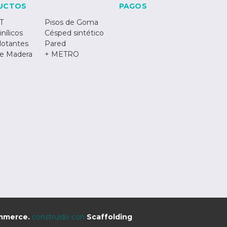
UCTOS
PAGOS
T
Pisos de Goma
inílicos
Césped sintético
lotantes
Pared
de Madera
+ METRO
mmerce.
construido con
Scaffolding