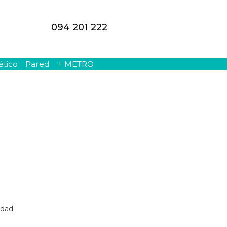
094 201 222
ético
Pared
+ METRO
edad.