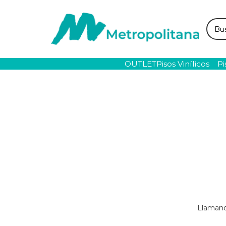
Busc
OUTLET
Pisos Vinílicos
Pi
Llamano